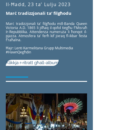
Il-Ħadd, 23 ta’ Lulju 2023
Marċ tradizzjonali ta’ filgħodu
Marċ tradizzjonali ta’ filgħodu mill-Banda Queen
Victoria A.D. 1865 li jilħaq il-qofol tiegħu f’Misraħ
Ir-Repubblika. Attendenza numeruża li ħonqot il-
pjazza. Atmosfera ta’ ferħ kif jixraq fl-ikbar festa
f’raħalna.
Ħajr: Lenti Karmelitana Grupp Multimedia
#HawnQegħdin
Klikkja r-ritratt għall-album