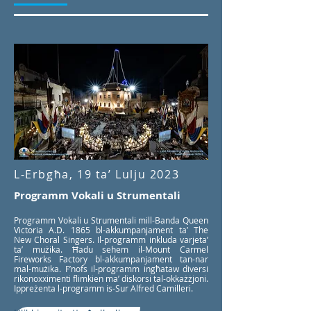
L-Erbgħa, 19 ta’ Lulju 2023
Programm Vokali u Strumentali
Programm Vokali u Strumentali mill-Banda Queen
Victoria A.D. 1865 bl-akkumpanjament ta’ The
New Choral Singers. Il-programm inkluda varjeta’
ta’ mużika. Ħadu sehem il-Mount Carmel
Fireworks Factory bl-akkumpanjament tan-nar
mal-mużika. F’nofs il-programm ingħataw diversi
rikonoxximenti flimkien ma’ diskorsi tal-okkażżjoni.
Ippreżenta l-programm is-Sur Alfred Camilleri.