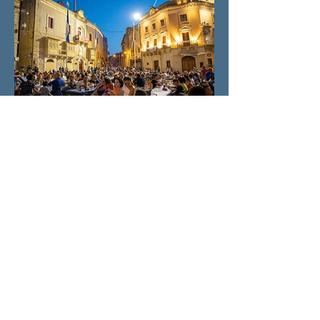
Il-Ġimgħa, 30 ta' Ġunju 2023
BBQ Kummissjoni Nar
BBQ kbir imtella mill- Kummissjoni Nar, ġewwa
Misraħ ir- Republika
Ħajr: Lenti Karmelitana - Grupp Multimedia
Klikkja r-ritratt għall-album