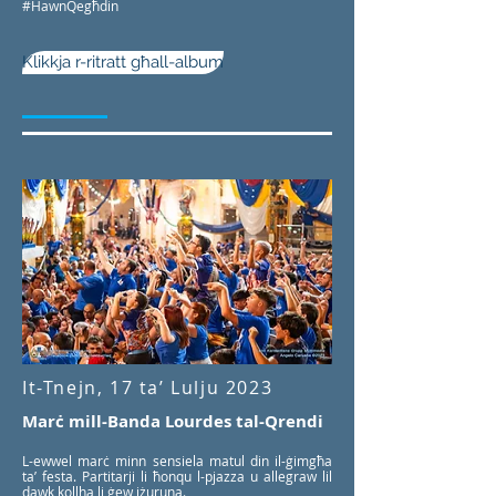
#HawnQegħdin
Klikkja r-ritratt għall-album
It-Tnejn, 17 ta’ Lulju 2023
Marċ mill-Banda Lourdes tal-Qrendi
L-ewwel marċ minn sensiela matul din il-ġimgħa
ta’ festa. Partitarji li ħonqu l-pjazza u allegraw lil
dawk kollha li ġew iżuruna.