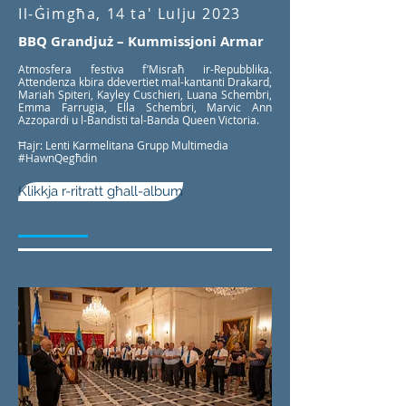
Il-Ġimgħa, 14 ta' Lulju 2023
BBQ Grandjuż – Kummissjoni Armar
Atmosfera festiva f’Misraħ ir-Repubblika.
Attendenza kbira ddevertiet mal-kantanti Drakard,
Mariah Spiteri, Kayley Cuschieri, Luana Schembri,
Emma Farrugia, Ella Schembri, Marvic Ann
Azzopardi u l-Bandisti tal-Banda Queen Victoria.
Ħajr: Lenti Karmelitana Grupp Multimedia
#HawnQegħdin
Klikkja r-ritratt għall-album