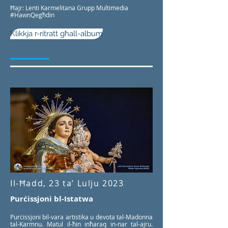
Ħajr: Lenti Karmelitana Grupp Multimedia
#HawnQegħdin
Klikkja r-ritratt għall-album
Il-Ħadd, 23 ta’ Lulju 2023
Purċissjoni bl-Istatwa
Purċissjoni bil-vara artistika u devota tal-Madonna
tal-Karmnu. Matul il-ħin inħaraq in-nar tal-ajru.