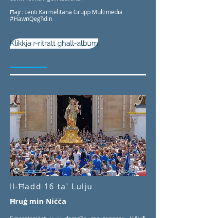
Ħajr: Lenti Karmelitana Grupp Multimedia
#HawnQegħdin
Klikkja r-ritratt għall-album
Il-Ħadd 16 ta' Lulju
Ħruġ min Niċċa