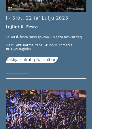
Il- Sibt, 22 ta’ Lulju 2023
Lejliet il- Festa
Lejliet il- festa minn ġewwa l- pjazza taż-Żurrieq
Ħajr: Lenti Karmelitana Grupp Multimedia
#HawnQegħdin
Klikkja r-ritratt għall-album