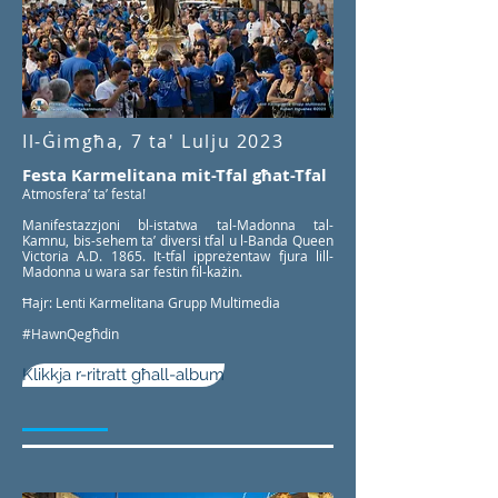
Il-Ġimgħa, 7 ta' Lulju 2023
Festa Karmelitana mit-Tfal għat-Tfal
Atmosfera’ ta’ festa!
Manifestazzjoni bl-istatwa tal-Madonna tal-
Kamnu, bis-sehem ta’ diversi tfal u l-Banda Queen
Victoria A.D. 1865. It-tfal ippreżentaw fjura lill-
Madonna u wara sar festin fil-każin.
Ħajr: Lenti Karmelitana Grupp Multimedia
#HawnQegħdin
Klikkja r-ritratt għall-album