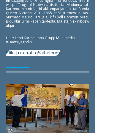
Emozzjonijiet u xi demgħa ma tonqosx. Il-ferħ
waqt il-ħruġ tal-Istatwa artistika tal-Madonna tal-
Karmnu min niċċa, bl-akkumpanjament tal-Banda
Queen Victoria A.D. 1865 taħt it-tmexxija tas-
Surmast Mauro Farrugia, kif ukoll Corazon Mizzi.
Bidu kbir u mill-isbaħ tal-festa. Ma stajniex nibdew
aħjar!
Ħajr: Lenti Karmelitana Grupp Multimedia
#HawnQegħdin
Klikkja r-ritratt għall-album