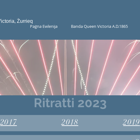
toria, Żurrieq
Paġna Ewlenija
Banda Queen Victoria A.D.1865
itratti 2020
itratti 2023
2017
2018
2019