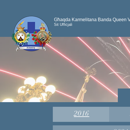
Għaqda Karmelitana Banda Queen Vic
Sit Uffiċjali
R
R
2016