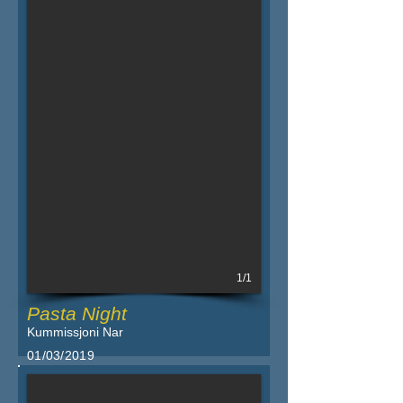
1/1
Pasta Night
Kummissjoni Nar
01/03/2019
Iktar dettalji fil-powster