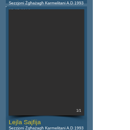
Sezzjoni Żgħażagħ Karmelitani A.D.1993
05.07.2019
Iktar dettalji fil-powster
1/1
Lejla Sajfija
Sezzjoni Żgħażagħ Karmelitani A.D.1993