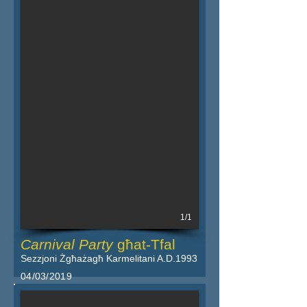
1/1
Carnival Party
għat-Tfal
Sezzjoni Żgħażagħ Karmelitani A.D.1993
04/03/2019
Iktar dettalji fil-powster