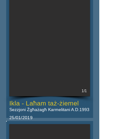
1/1
Ikla - Laħam taż-żiemel
Sezzjoni Żgħażagħ Karmelitani A.D.1993
25/01/2019
Iktar dettalji fil-powster