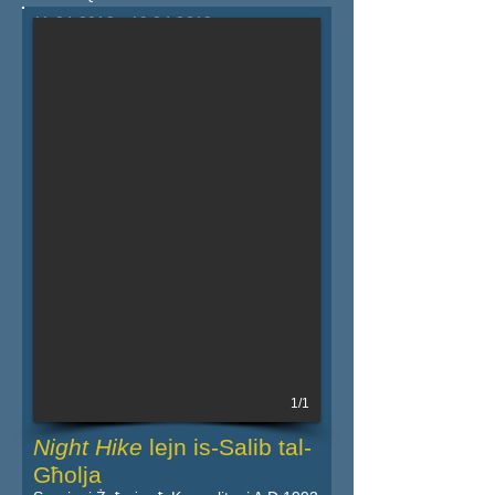
11.04.2019 - 19.04.2019
Iktar dettalji fil-powster
1/1
Night Hike
lejn is-Salib tal-
Għolja