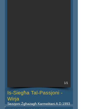
Iktar dettalji fil-powster
1/1
Is-Siegħa Tal-Passjoni -
Wirja
Sezzjoni Żgħażagħ Karmelitani A.D.1993