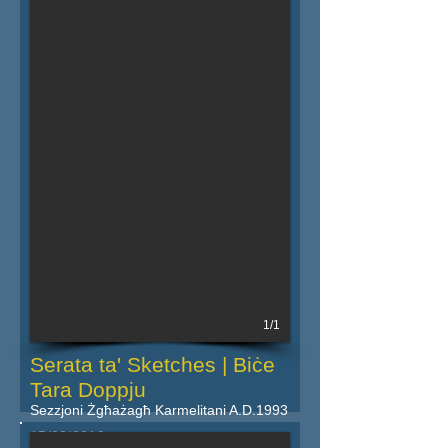
1/1
Serata ta' Sketches | Biċe
Tara Doppju
Sezzjoni Żgħażagħ Karmelitani A.D.1993
15/03/2019