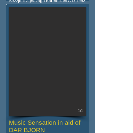
Sezzjoni Żgħażagħ Karmelitani A.D.1993
18.04.2019
Iktar dettalji fil-powster
1/1
Music Sensation in aid of
DAR BJORN