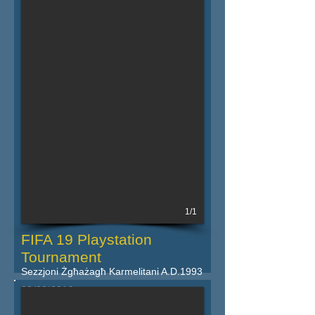
1/1
FIFA 19 Playstation
Tournament
Sezzjoni Żgħażagħ Karmelitani A.D.1993
23/02/2019
Iktar dettalji fil-powster