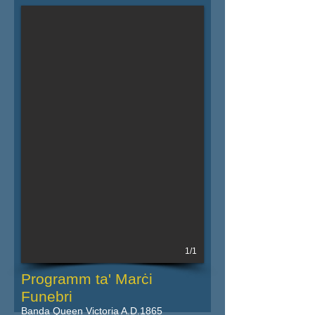
Iktar dettalji fil-powster
1/1
Programm ta' Marċi
Funebri
Banda Queen Victoria A.D.1865