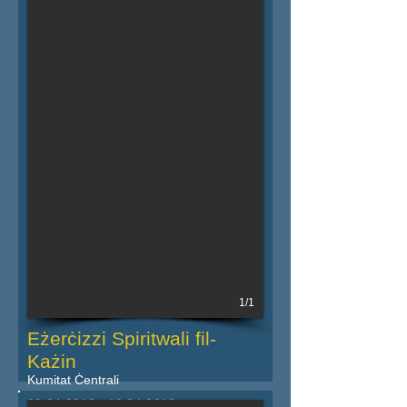
Iktar dettalji fil-powster
1/1
Eżerċizzi Spiritwali fil-
Każin
Kumitat Ċentrali
08.04.2019 - 10.04.2019