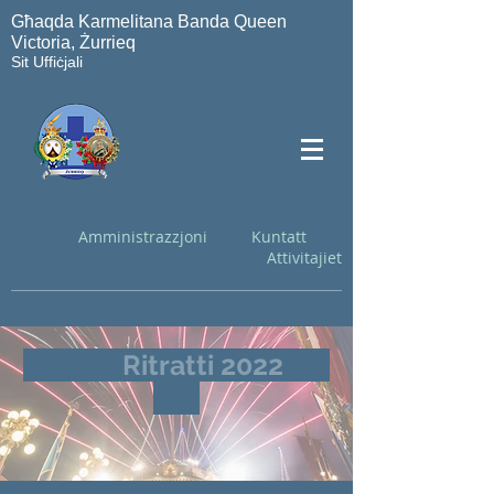
Għaqda Karmelitana Banda Queen
Victoria, Żurrieq
Sit Uffiċjali
Amministrazzjoni
Kuntatt
Attivitajiet
Ritratti 2022