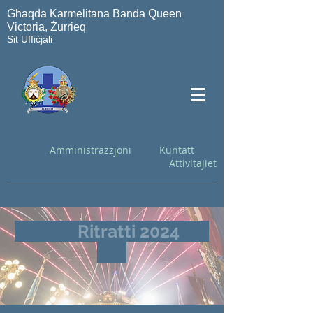
Għaqda Karmelitana Banda Queen
Victoria, Żurrieq
Sit Uffiċjali
Amministrazzjoni
Kuntatt
Attivitajiet
Ritratti 2024