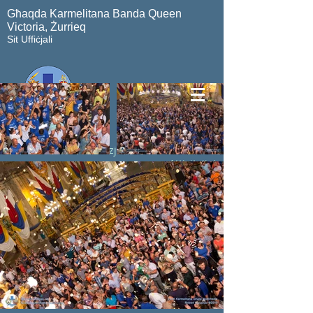
Għaqda Karmelitana Banda Queen
Victoria, Żurrieq
Sit Uffiċjali
Amministrazzjoni
Kuntatt
Attivitajiet