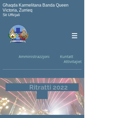
Għaqda Karmelitana Banda Queen
Victoria, Żurrieq
Sit Uffiċjali
Amministrazzjoni
Kuntatt
Attivitajiet
Ritratti 2022