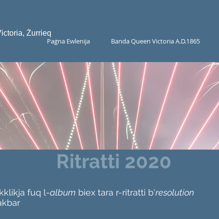
toria, Żurrieq
Paġna Ewlenija
Banda Queen Victoria A.D.1865
Ritratti 202
Ikklikja fuq l-
album
biex tara r-ritratti b'
resolution
akbar