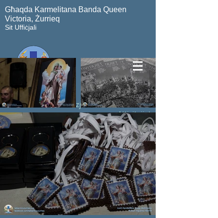
Għaqda Karmelitana Banda Queen
Victoria, Żurrieq
Sit Uffiċjali
Amministrazzjoni
Kuntatt
Attivitajiet