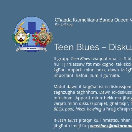
Għaqda Karmelitana Banda Queen Vic
Sit Uffiċjali
Teen Blues – Diskuss
Il-grupp
Teen Blues
twaqqaf nhar is-Sibt,
hu li jirrilassaw ftit mix-xogħol tal-isko
żgħar. Apparti minn hekk, dawn iż-żgħa
importanti ħafna illum il-ġurnata.
Matul dawn il-laqgħat isiru diskussjoniji
żagħżugħa tagħħhom. Dawn id-diskussjon
infushom. Apparti minn hekk ma jibqgħux
varjati minn diskussjonijiet, għal tisjir
BBQs, pool, hikes, bowling
u ħruġ oħrajn s
It-
Teen Blues
jiltaqa’ kull ħmistax, nha
jibgħatu imejl fuq
weeblues@talkarmnuz