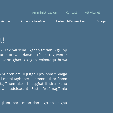
Amministrazzjoni
Kuntatt
Attivitajiet
Armar
Għaqda tan-Nar
Leħen il-Karmelitani
Storja
t!
2 u s-16-il sena. L-għan ta’ dan il-grupp
ur jattiraw lil dawn it-tfajliet u ġuvintur
l-każin għax ix-xogħol volontarju huwa
 xi problemi li jistgħu jkollhom fil-ħajja
lu l-moral tagħhom u jemmnu iktar fihom
tagħhom ukoll. Il-laqgħat li jsiru jkunu
’ dawn l-adoloxxenti. Fost il-ħruġ nagħmlu
li jkunu parti minn dan il-grupp jistgħu