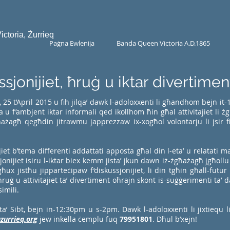
toria, Żurrieq
Paġna Ewlenija
Banda Queen Victoria A.D.1865
jonijiet, ħruġ u iktar divertimen
 25 t’April 2015 u fih jilqa’ dawk l-adoloxxenti li għandhom bejn it-1
la u f’ambjent iktar informali qed ikollhom ħin għal attivitajiet li żg
żagħ qegħdin jitrawmu japprezzaw ix-xogħol volontarju li jsir fi
et b’tema differenti addattati apposta għal din l-eta’ u relatati ma’
ijiet isiru l-iktar biex kemm jista’ jkun dawn iż-żgħażagħ jgħol
 jistħu jipparteċipaw f’diskussjonijiet, li din tgħin għall-futur 
, ħruġ u attivitajiet ta’ divertiment oħrajn skont is-suġġerimenti ta
imili.
r ta’ Sibt, bejn in-12:30pm u s-2pm. Dawk l-adoloxxenti li jixtiequ 
urrieq.org
jew inkella ċemplu fuq
79951801
. Dħul b’xejn!