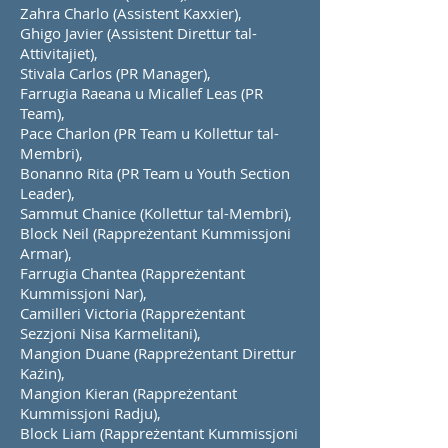
Zahra Charlo (Assistent Kaxxier),
Ghigo Javier (Assistent Direttur tal-
Attivitajiet),
Stivala Carlos (PR Manager),
Farrugia Raeana u Micallef Leas (PR
Team),
P
ace Charlon (PR Team u Kollettur tal-
Membri),
Bonanno Rita (PR Team u Youth Section
Leader),
Sammut Chanice (Kollettur tal-Membri),
Block Neil (Rappreżentant Kummissjoni
Armar),
Farrugia Chantea (Rappreżentant
Kummissjoni Nar),
Camilleri Victoria (Rappreżentant
Sezzjoni Nisa Karmelitani),
Mangion Duane (Rappreżentant Direttur
Każin),
Mangion Kieran (Rappreżentant
Kummissjoni Radju),
Block Liam (Rappreżentant Kummissjoni