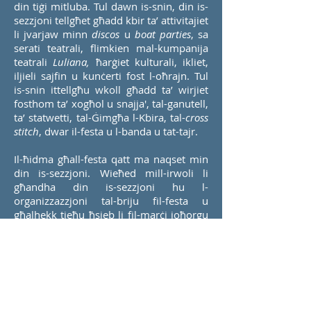
din tiġi mitluba. Tul dawn is-snin, din is-
sezzjoni tellgħet għadd kbir ta’ attivitajiet
li jvarjaw minn
discos
u
boat parties
, sa
serati teatrali, flimkien mal-kumpanija
teatrali
Luliana,
ħarġiet kulturali, ikliet,
iljieli sajfin u kunċerti fost l-oħrajn. Tul
is-snin ittellgħu wkoll għadd ta’ wirjiet
fosthom ta’ xogħol u snajja', tal-ganutell,
ta’ statwetti, tal-Ġimgħa l-Kbira, tal-
cross
stitch
, dwar il-festa u l-banda u tat-tajr.
Il-ħidma għall-festa qatt ma naqset min
din is-sezzjoni. Wieħed mill-irwoli li
għandha din is-sezzjoni hu l-
organizzazzjoni tal-briju fil-festa u
għalhekk tieħu ħsieb li fil-marċi joħorgu
għadd ta’ bnadar, isiru
features
,
dekorazzjonijiet brijużi u dak kollu li jġib
miegħu il-briju. Kienet ukoll is-Sezzjoni
Żgħażagħ li ħadet l-inizjattiva biex isiru
diversi kanzunetti fosthom
‘Storja ta’
Suċċess’, ‘Karmelitani’, ‘Universali’ ‘il-Kulur