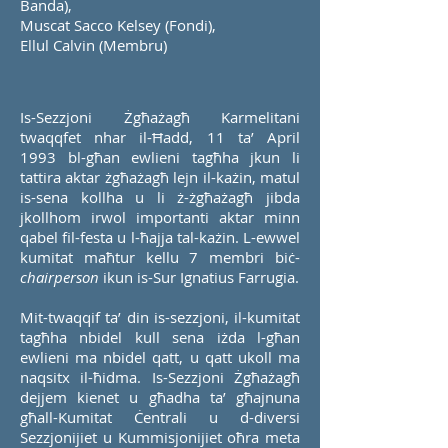
Banda),
Muscat Sacco Kelsey (Fondi),
Ellul Calvin (Membru)
Is-Sezzjoni Żgħażagħ Karmelitani
twaqqfet nhar il-Ħadd, 11 ta’ April
1993 bl-għan ewlieni tagħha jkun li
tattira aktar żgħażagħ lejn il-każin, matul
is-sena kollha u li ż-żgħażagħ jibda
jkollhom irwol importanti aktar minn
qabel fil-festa u l-ħajja tal-każin. L-ewwel
kumitat maħtur kellu 7 membri biċ-
chairperson
ikun is-Sur Ignatius Farrugia.
Mit-twaqqif ta’ din is-sezzjoni, il-kumitat
tagħha nbidel kull sena iżda l-għan
ewlieni ma nbidel qatt, u qatt ukoll ma
naqsitx il-ħidma. Is-Sezzjoni Żgħażagħ
dejjem kienet u għadha ta’ għajnuna
għall-Kumitat Ċentrali u d-diversi
Sezzjonijiet u Kummisjonijiet oħra meta