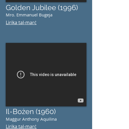
Golden Jubilee (1996)
Mro. Emmanuel Bugeja
Lirika tal-marċ
Il-Bożen (1960)
Maġġur Anthony Aquilina
Lirika tal-marċ