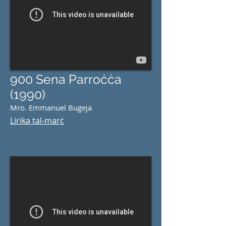
900 Sena Parroċċa
(1990)
Mro. Emmanuel Bugeja
Lirika
tal
-marċ