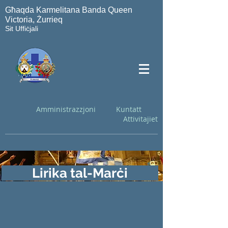
Għaqda Karmelitana Banda Queen
Victoria, Żurrieq
Sit Uffiċjali
Amministrazzjoni
Kuntatt
Attivitajiet
Lirika tal-Marċi